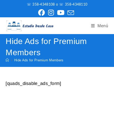
I
☏ 358-4348108 o ☏ 358-4348110
r
a
Menú
l
c
Hide Ads for Premium
o
n
Members
t
>
Hide Ads for Premium Members
e
n
i
[quads_disable_ads_form]
d
o